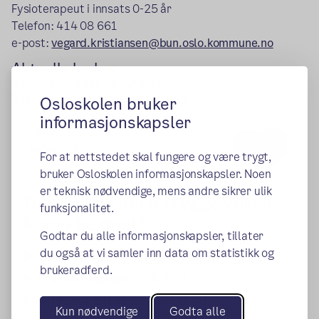
Fysioterapeut i innsats 0-25 år
Telefon: 414 08 661
e-post:
vegard.kristiansen@bun.oslo.kommune.no
Aktuelle lenker
(ekstern lenke)
Barnevaksinasjonsprogrammet
(ekstern lenke)
Behandling og forebygging av hodelus
Osloskolen bruker
informasjonskapsler
For at nettstedet skal fungere og være trygt,
bruker Osloskolen informasjonskapsler. Noen
er teknisk nødvendige, mens andre sikrer ulik
funksjonalitet.
Godtar du alle informasjonskapsler, tillater
du også at vi samler inn data om statistikk og
brukeradferd.
Kun nødvendige
Godta alle