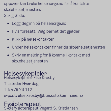
oppover kan bruke helsenorge.no for å kontakte
skolehelsetjenesten.
Slik gjør du:
Logg deg inn på helsenorge.no
Hvis foresatt: Velg barnet det gjelder
Klikk på helsekontakter
Under helsekontakter finner du skolehelsetjenesten
Skriv en melding for å komme i kontakt med
skolehelsetjenesten
Helsesykepleier
Helsesykepleier Else Krosby
Til stede: Hver dag
Tlf:
479 73 112
e-post:
else.krosby@bun.oslo.kommune.no
Fysioterapeut
Skolefysioterapeut Vegard S. Kristiansen