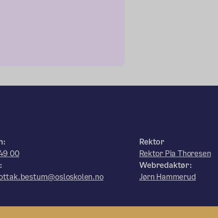
n:
Rektor
49 00
Rektor Pia Thoresen
:
Webredaktør:
ottak.bestum@osloskolen.no
Jørn Hammerud