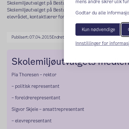
mens andre sikrer ulik fun
Skolemiljøutvalget på Bestum skole har møter i slutten av
Skolemiljøutvalget på Bestum består av to foreldrereprese
Godtar du alle informasjo
elevrådet, kontaktlærer for elevrådet og en kommunal op
Kun nødvendige
Publisert:
07.04.2015
Endret:
19.05.2020
Innstillinger for informa
Skolemiljøutvalgets medl
Pia Thoresen – rektor
– politisk representant
– foreldrerepresentant
Sigvor Skjeie – ansattrepresentant
– elevrepresentant