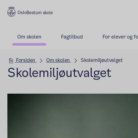
Bestum skole
Om skolen
Fagtilbud
For elever og f
Hovedseksjon
Forsiden
Om skolen
Skolemiljøutvalget
Skolemiljøutvalget