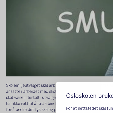
Skolemiljøutvalget skal arbeide for å øke deltagelsen fra e
ansatte i arbeidet med skolemiljøet, både det fysiske og d
Osloskolen bruk
skal være i flertall i utvalget. Utvalget skal gi råd til skol
har ikke rett til å fatte bindende vedtak. Skolemiljøutvalge
For at nettstedet skal fu
for å bedre det fysiske og psykososiale miljøet på skolen.