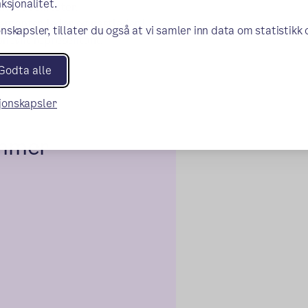
ksjonalitet.
 hvert semester.
ntanter, leder og nestleder i
nskapsler, tillater du også at vi samler inn data om statistikk
pnevnt representant.
Godta alle
sjonskapsler
emmer