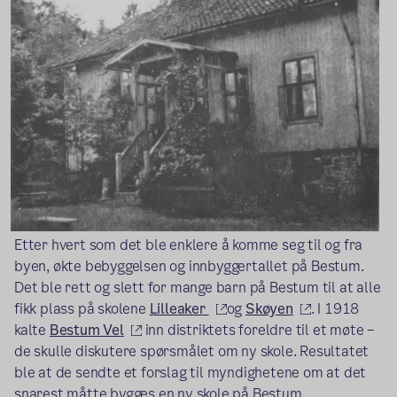
Etter hvert som det ble enklere å komme seg til og fra
byen, økte bebyggelsen og innbyggertallet på Bestum.
Det ble rett og slett for mange barn på Bestum til at alle
(ekstern lenke)
(ekstern lenk
fikk plass på skolene
Lilleaker
og
Skøyen
. I 1918
(ekstern lenke)
kalte
Bestum Vel
inn distriktets foreldre til et møte –
de skulle diskutere spørsmålet om ny skole. Resultatet
ble at de sendte et forslag til myndighetene om at det
snarest måtte bygges en ny skole på Bestum.