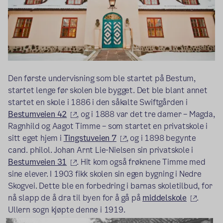
Den første undervisning som ble startet på Bestum,
startet lenge før skolen ble bygget. Det ble blant annet
startet en skole i 1886 i den såkalte Swiftgården i
(ekstern lenke)
Bestumveien 42
, og i 1888 var det tre damer – Magda,
Ragnhild og Aagot Timme – som startet en privatskole i
(ekstern lenke)
sitt eget hjem i
Tingstuveien 7
, og i 1898 begynte
cand. philol. Johan Arnt Lie-Nielsen sin privatskole i
(ekstern lenke)
Bestumveien 31
. Hit kom også frøknene Timme med
sine elever. I 1903 fikk skolen sin egen bygning i Nedre
Skogvei. Dette ble en forbedring i barnas skoletilbud, for
(ekster
nå slapp de å dra til byen for å gå på
middelskole
.
Ullern sogn kjøpte denne i 1919.