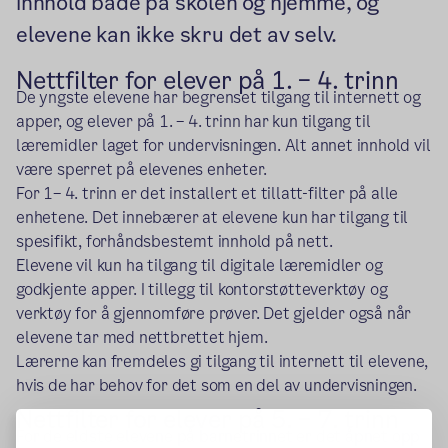
innhold både på skolen og hjemme, og
elevene kan ikke skru det av selv.
Nettfilter for elever på 1. – 4. trinn
De yngste elevene har begrenset tilgang til internett og
apper, og elever på 1. – 4. trinn har kun tilgang til
læremidler laget for undervisningen. Alt annet innhold vil
være sperret på elevenes enheter.
For 1– 4. trinn er det installert et tillatt-filter på alle
enhetene. Det innebærer at elevene kun har tilgang til
spesifikt, forhåndsbestemt innhold på nett.
Elevene vil kun ha tilgang til digitale læremidler og
godkjente apper. I tillegg til kontorstøtteverktøy og
verktøy for å gjennomføre prøver. Det gjelder også når
elevene tar med nettbrettet hjem.
Lærerne kan fremdeles gi tilgang til internett til elevene,
hvis de har behov for det som en del av undervisningen.
Nettfilter for elever på 5. – 7. trinn
For de eldste elevene på barnetrinnet er det åpnet opp