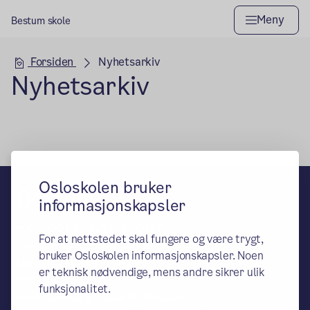
Meny
Bestum skole
Hovedseksjon
Forsiden
Nyhetsarkiv
Nyhetsarkiv
Osloskolen bruker
Bestum skole
informasjonskapsler
– en del av Osloskolen
For at nettstedet skal fungere og være trygt,
Besøks- og leveringsadresse:
bruker Osloskolen informasjonskapsler. Noen
Holgerslystveien 18, 0280 Oslo
er teknisk nødvendige, mens andre sikrer ulik
Postadresse:
funksjonalitet.
Oslo kommune, Utdanningsetaten,