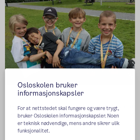
Osloskolen bruker
Foto: Heidi M. Skjebstad
informasjonskapsler
Du kan fortsatt logge inn for å se elevens kursplass, eller
For at nettstedet skal fungere og være trygt,
(ekstern lenke)
lese velkomstbrevet.
bruker Osloskolen informasjonskapsler. Noen
er teknisk nødvendige, mens andre sikrer ulik
funksjonalitet.