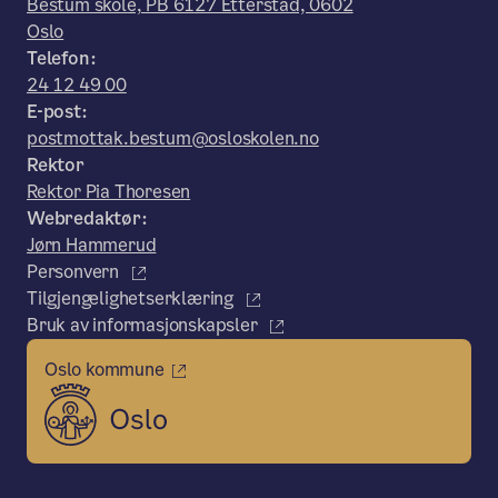
Bestum skole, PB 6127 Etterstad, 0602
Oslo
Telefon:
24 12 49 00
E-post:
postmottak.bestum@osloskolen.no
Rektor
Rektor Pia Thoresen
Webredaktør:
Jørn Hammerud
Personvern
Tilgjengelighetserklæring
Bruk av informasjonskapsler
Oslo kommune