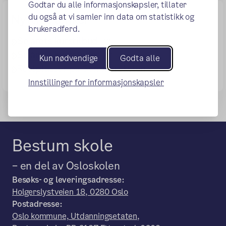
Godtar du alle informasjonskapsler, tillater
du også at vi samler inn data om statistikk og
Nyttige lenker
brukeradferd.
(ekstern lenke)
Se årets kurstilbud
(ekstern lenke)
Se årets kurssteder
Kun nødvendige
Godta alle
(ekstern lenke)
Restplasser på Sommerskolen
Innstillinger for informasjonskapsler
Bestum skole
– en del av Osloskolen
Besøks- og leveringsadresse:
Holgerslystveien 18, 0280 Oslo
Postadresse:
Oslo kommune, Utdanningsetaten,